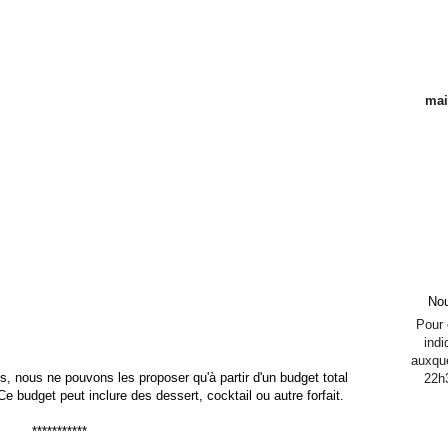
mai
Nou
Pour c
indi
auxque
s, nous ne pouvons les proposer qu'à partir d'un budget total
22h
e budget peut inclure des dessert, cocktail ou autre forfait.
***********