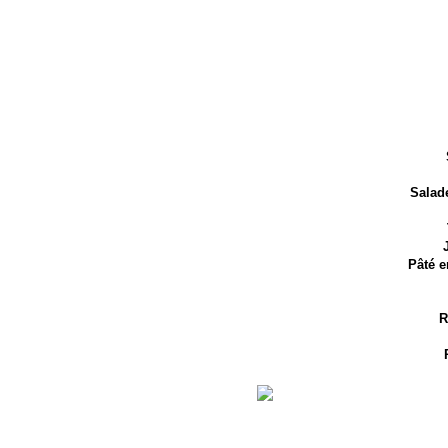
Salade
Pâté e
R