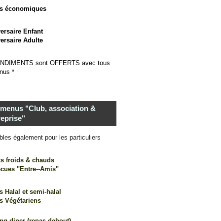
s économiques
ersaire Enfant
ersaire Adulte
NDI
MENTS sont OFFERTS avec tous
nus *
 menus "Club, association &
reprise"
bles également pour les particuliers
ts froids & chauds
ecues "Entre--Amis"
 Halal et semi-halal
s Végétariens
ng diner (repas debout)