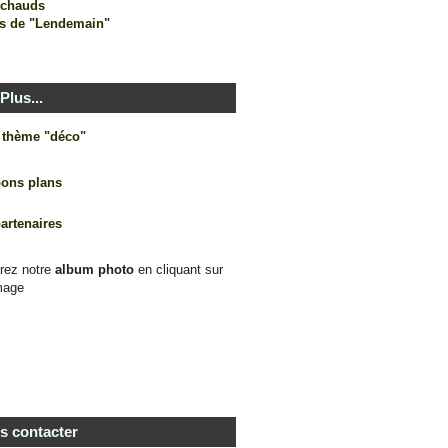
s chauds
s de "Lendemain"
Plus...
e thème "déco"
bons plans
partenaires
rez notre
album photo
en cliquant sur
mage
s contacter