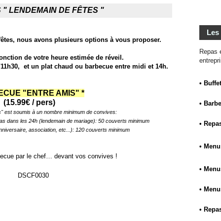
 " LENDEMAIN DE FÊTES "
Les
êtes, nous avons plusieurs options à vous proposer.
Repas é
onction de votre heure estimée de réveil.
entrepr
/11h30, et un plat chaud ou barbecue entre midi et 14h.
• Buffe
CUE "ENTRE AMIS" *
(15.99€ / pers)
• Barb
s" est soumis à un nombre minimum de convives:
s dans les 24h (lendemain de mariage): 50 couverts minimum
• Repas
(anniversaire, association, etc...): 120 couverts minimum
• Menu
becue par le chef… devant vos convives !
• Menus
• Menu
• Repas