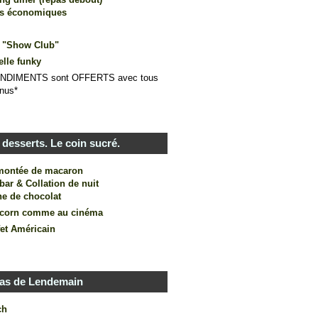
us économiques
 "Show Club"
elle funky
NDIMENTS sont OFFERTS avec tous
nus*
desserts. Le coin sucré.
montée de macaron
bar & Collation de nuit
ne de chocolat
corn comme au cinéma
fet Américain
as de Lendemain
ch