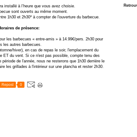
Retrou
ra installé à l’heure que vous avez choisie.
barbecue sont ouverts au même moment.
ntre 1h30 et 2h30* à compter de l'ouverture du barbecue.
Horaires de présence:
pour les barbecues « entre-amis » à 14.99€/pers. 2h30 pour
Tags Trai
s les autres barbecues.
baptême , ba
tomne/hiver), en cas de repas le soir, l'emplacement du
jour de l'a
uie ET du vent. Si ce n'est pas possible, compte tenu des
paques, Pâ
te période de l'année, nous ne resterons que 1h30 derrière le
qualité, chau
 les grillades à l'intérieur sur une plancha et rester 2h30.
apéritif,, ve
cocktail d
forfait, t
Repost
0
macarons, can
crevettes, f
pancetta, j
ara, perroque
serveur, ara,
thème mariag
marylin, 
fuschia, g