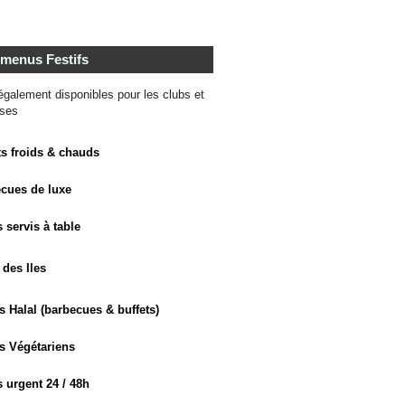
 menus Festifs
galement disponibles pour les clubs et
ises
ts froids & chauds
ecues de luxe
 servis à table
 des Iles
 Halal (barbecues & buffets)
s Végétariens
 urgent 24 / 48h