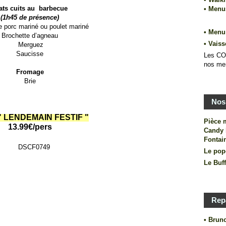
ats cuits au barbecue
• Men
(1h45 de présence)
e porc mariné ou poulet mariné
• Menu
Brochette d’agneau
•
Vaiss
Merguez
Saucisse
Les CO
nos me
Fromage
Brie
Nos 
 LENDEMAIN FESTIF "
Pièce 
13.99€/pers
Candy 
Fontai
Le pop
Le Buf
Rep
• Brun