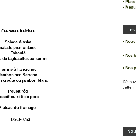
• Plat
• Menu
Les 
Crevettes fraiches
• Notr
Salade Alaska
Salade piémontaise
Taboulé
• Nos 
 de tagliatelles au surimi
• Nos 
Terrine à l'ancienne
Jambon sec Serrano
n croûte ou jambon blanc
Découv
cette i
Poulet rôti
osbif ou rôti de porc
Plateau du fromager
Nou