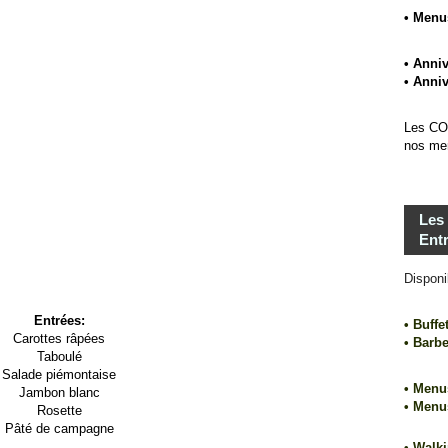
• Menu
• Anniv
• Anniv
Les CO
nos me
Les
Ent
Disponi
Entrées:
• Buffe
Carottes râpées
• Barb
Taboulé
Salade piémontaise
• Menus
Jambon blanc
• Menu
Rosette
Pâté de campagne
• Walki