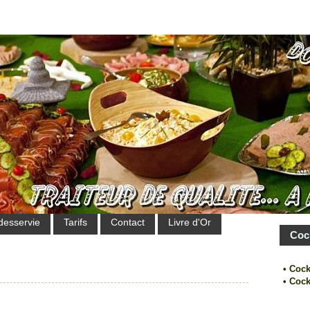
desservie
Tarifs
Contact
Livre d'Or
Coc
• Cock
• Cock