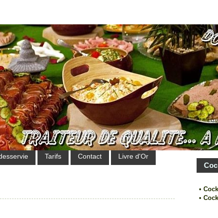
desservie
Tarifs
Contact
Livre d'Or
Coc
• Cock
• Cock