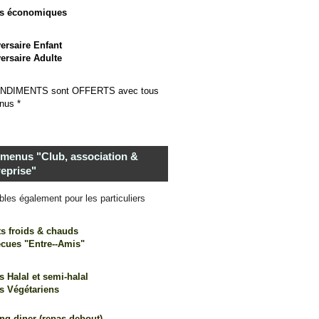
s économiques
ersaire Enfant
ersaire Adulte
NDI
MENTS sont OFFERTS avec tous
nus *
 menus "Club, association &
reprise"
bles également pour les particuliers
ts froids & chauds
ecues "Entre--Amis"
 Halal et semi-halal
s Végétariens
ng diner (repas debout)