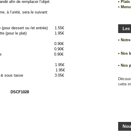
ndé afin de remplacer l’objet.
• Plat
• Menu
e, à l’unité, sera le suivant:
te (pour dessert ou /et entrée) 1.55€
Les 
ssiette (pour le plat) 1.95€
• Notr
uteau 0.90€
urchette 0.90€
• Nos 
ite cuillère 0.90€
re à eau 1.95€
• Nos 
re à vin 1.95€
 café & sous tasse 3.05€
Découv
cette i
Nou