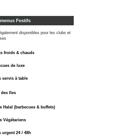
 menus Festifs
galement disponibles pour les clubs et
ises
ts froids & chauds
ecues de luxe
 servis à table
 des Iles
 Halal (barbecues & buffets)
s Végétariens
 urgent 24 / 48h