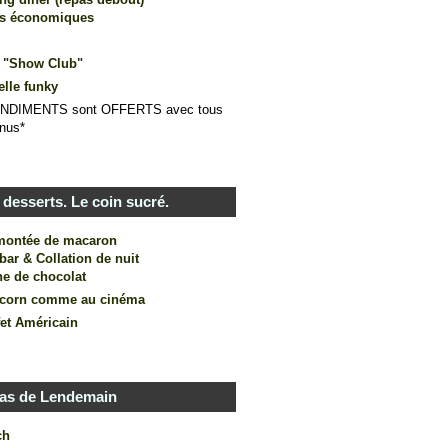
us économiques
 "Show Club"
elle funky
NDIMENTS sont OFFERTS avec tous
nus*
desserts. Le coin sucré.
montée de macaron
bar & Collation de nuit
ne de chocolat
corn comme au cinéma
fet Américain
as de Lendemain
ch