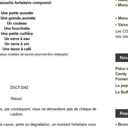
aisselle forfaitaire comprend:
• Men
Une p
etite assiette
Un
e grande assiette
• Menu
Un couteau
•
Vaiss
Une fourchette
Les CO
Une petite cuillère
nos me
Un verre à eau
Un verre à vin
Une tasse à café
, deux modèles de tasses pourront être mélangés)
Nos 
Pièce 
Candy 
Fontai
Le pop
Le Buf
Retour:
iale, par conséquent, nous ne demandons pas de chèque de
Rep
caution.
e casse, perte ou dégradation, un montant forfaitaire vous
• Brun