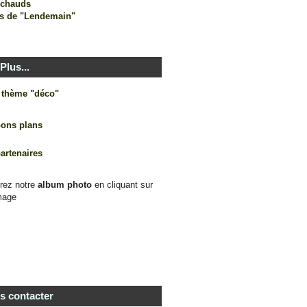
s chauds
s de "Lendemain"
Plus...
e thème "déco"
bons plans
partenaires
rez notre
album photo
en cliquant sur
mage
s contacter