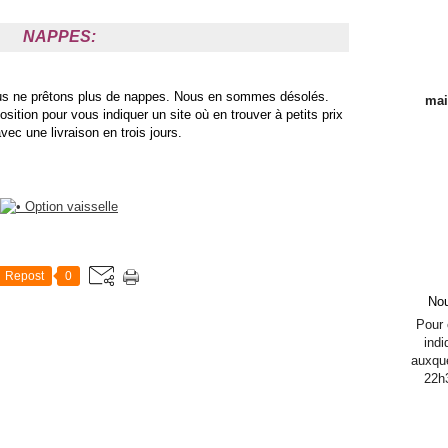
NAPPES:
us ne prêtons plus de nappes. Nous en sommes désolés.
mai
tion pour vous indiquer un site où en trouver à petits prix
avec une livraison en trois jours.
Repost
0
Nou
Pour c
indi
auxque
22h