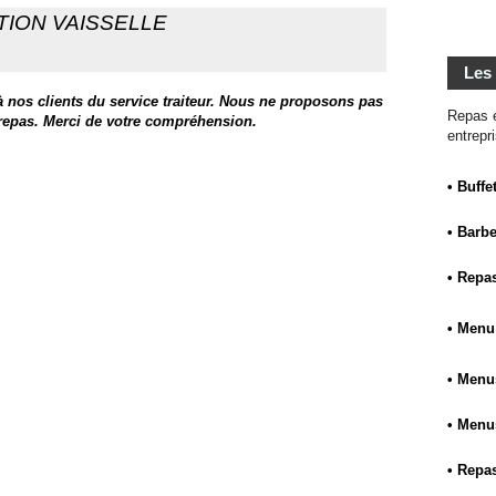
TION VAISSELLE
Les
 à nos clients du service traiteur. Nous ne proposons pas
Repas é
 repas. Merci de votre compréhension.
entrepr
• Buffe
• Barb
• Repas
• Menu
• Menus
• Menu
• Repas