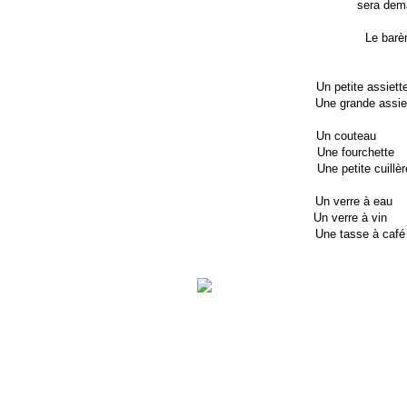
sera dema
Le barèm
Un petite assiet
Une grande a
Un co
Une fo
Une pet
Un ver
Un ver
Une tasse à