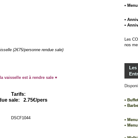
• Menu
• Anniv
• Anniv
Les CO
nos me
aisselle (2€75/personne rendue sale)
Les
Ent
la vaisselle est à rendre sale ♥
Disponi
Tarifs:
ue sale: 2.75€/pers
• Buffe
• Barb
• Menus
• Menu
• Walki