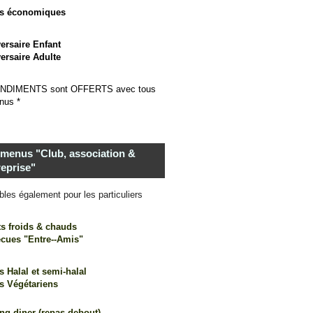
s économiques
ersaire Enfant
ersaire Adulte
NDI
MENTS sont OFFERTS avec tous
nus *
 menus "Club, association &
reprise"
bles également pour les particuliers
ts froids & chauds
ecues "Entre--Amis"
 Halal et semi-halal
s Végétariens
ng diner (repas debout)