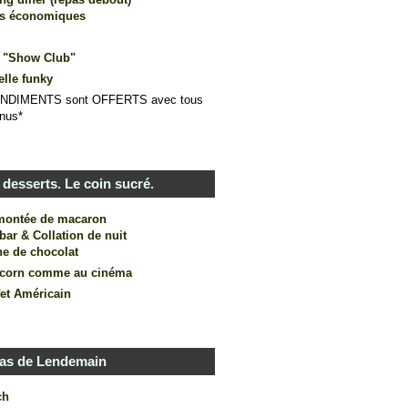
us économiques
 "Show Club"
elle funky
NDIMENTS sont OFFERTS avec tous
nus*
desserts. Le coin sucré.
montée de macaron
bar & Collation de nuit
ne de chocolat
corn comme au cinéma
fet Américain
as de Lendemain
ch