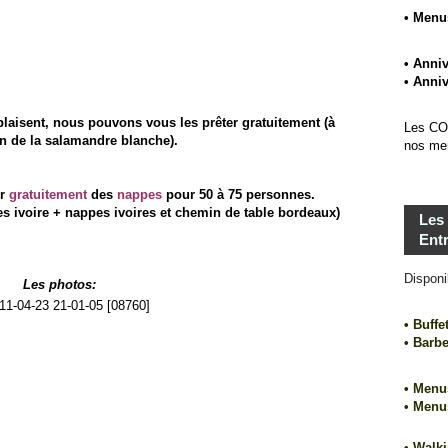
• Menu
• Anniv
• Anniv
plaisent, nous pouvons vous les prêter gratuitement (à
Les CO
on de la salamandre blanche).
nos me
er
gratuitement
des
nappes
pour 50 à 75 personnes.
s ivoire + nappes ivoires et chemin de table bordeaux)
Les
Ent
Disponi
Les photos:
• Buffe
• Barb
• Menus
• Menu
• Walki