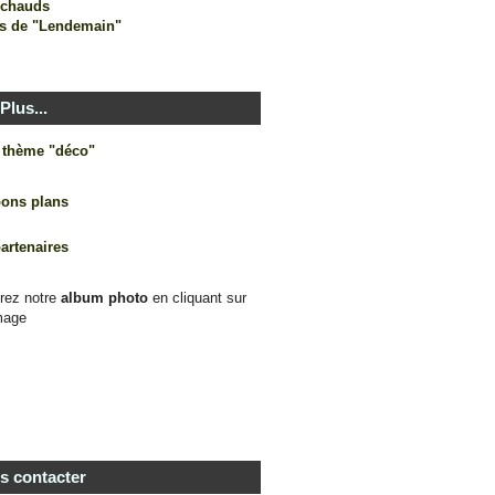
s chauds
s de "Lendemain"
Plus...
e thème "déco"
bons plans
partenaires
rez notre
album photo
en cliquant sur
mage
s contacter