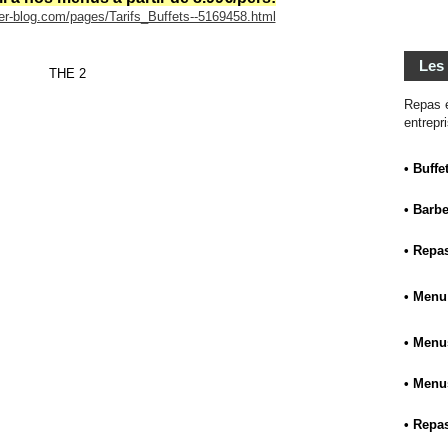
er-blog.com/pages/Tarifs_Buffets--5169458.html
Les
Repas é
entrepr
• Buffe
• Barb
• Repas
• Menu
• Menus
• Menu
• Repas