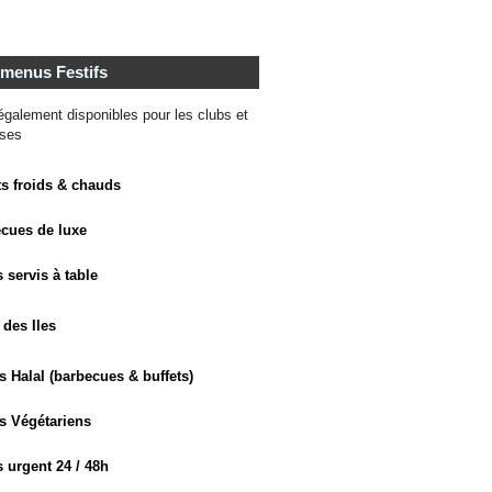
 menus Festifs
galement disponibles pour les clubs et
ises
ts froids & chauds
ecues de luxe
 servis à table
 des Iles
 Halal (barbecues & buffets)
s Végétariens
 urgent 24 / 48h