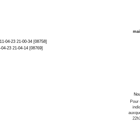
mai
Nou
Pour c
indi
auxque
22h