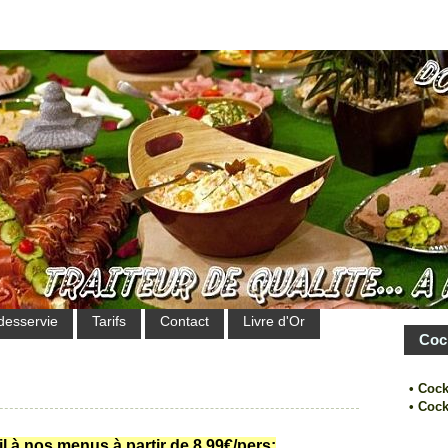
desservie
Tarifs
Contact
Livre d'Or
Coc
• Cock
• Cock
l à nos menus à partir de 8.99€/pers: