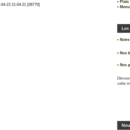
• Plat
• Menu
Les 
• Notr
• Nos 
• Nos 
Découv
cette i
Nou