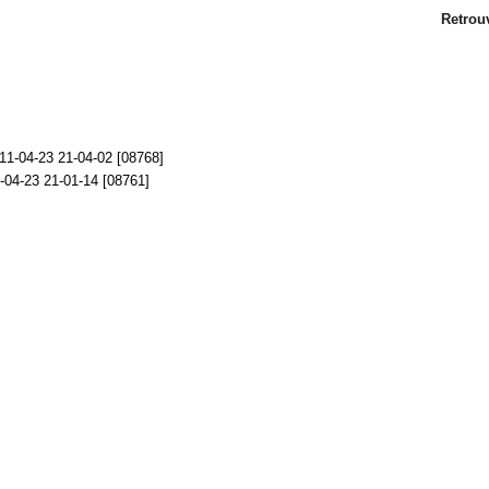
Retrou
Tags Trai
baptême , ba
jour de l'a
paques, Pâ
qualité, chau
apéritif,, ve
cocktail d
forfait, t
macarons, can
crevettes, f
pancetta, j
ara, perroque
serveur, ara,
thème mariag
marylin, 
fuschia, g