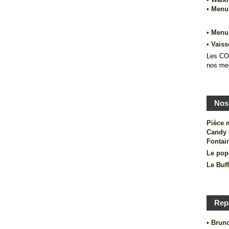
• Men
• Menu
•
Vaiss
Les CO
nos me
Nos 
Pièce 
Candy 
Fontai
Le pop
Le Buf
Rep
• Brun