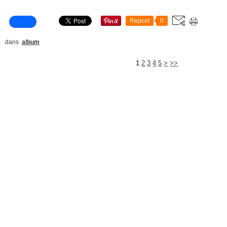
Repost
0
dans
album
1
2
3
4
5
>
>>